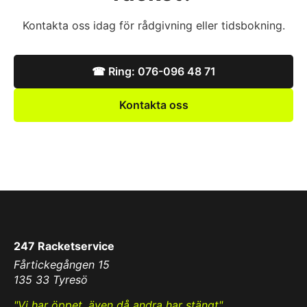
Kontakta oss idag för rådgivning eller tidsbokning.
☎︎
Ring: 076-096 48 71
Kontakta oss
247 Racketservice
Fårtickegången 15
135 33 Tyresö
"Vi har öppet, även då andra har stängt"